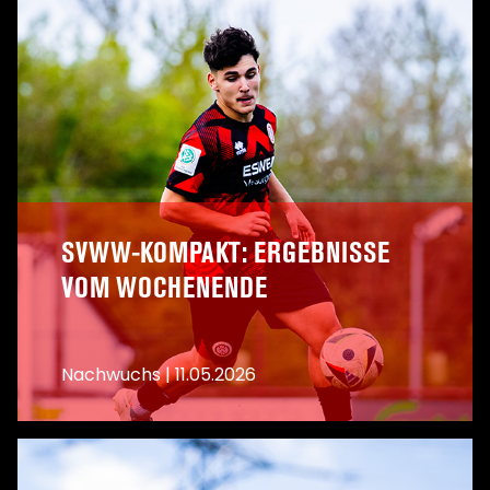
SVWW-KOMPAKT: ERGEBNISSE
VOM WOCHENENDE
Nachwuchs
|
11.05.2026
A