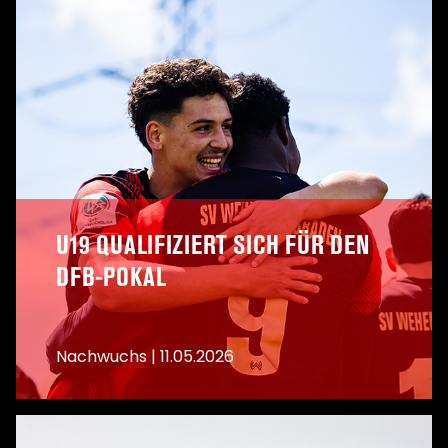
U19 QUALIFIZIERT SICH FÜR DEN
DFB-POKAL
Nachwuchs
|
11.05.2026
A