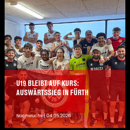
U19 BLEIBT AUF KURS:
AUSWÄRTSSIEG IN FÜRTH
Nachwuchs
|
04.05.2026