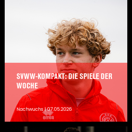
SVWW-KOMPAKT: DIE SPIELE DER
WOCHE
Nachwuchs
|
07.05.2026
A