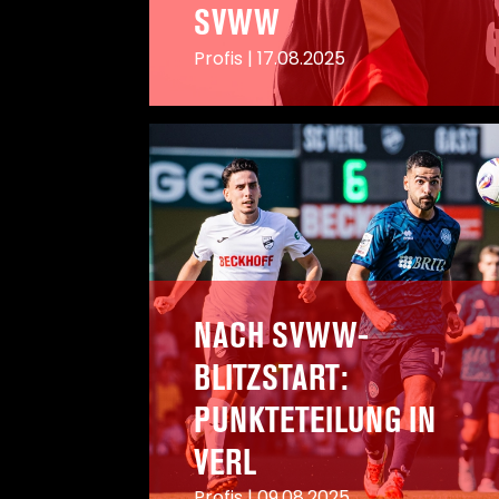
SVWW
Profis
|
17.08.2025
A
NACH SVWW-
BLITZSTART:
PUNKTETEILUNG IN
VERL
Profis
|
09.08.2025