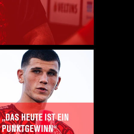
„DAS HEUTE IST EIN
PUNKTGEWINN“