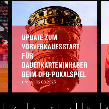
UPDATE ZUM
VORVERKAUFSSTART
FÜR
DAUERKARTENINHABER
BEIM DFB-POKALSPIEL
Profis
|
02.08.2025
A
A
4
5
6
7
8
9