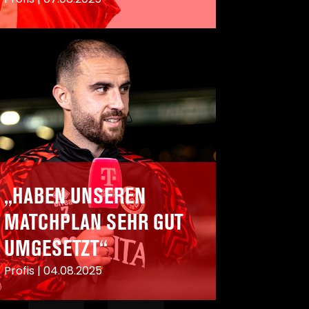
„HABEN UNSEREN
MATCHPLAN SEHR GUT
UMGESETZT“
Profis
|
04.08.2025