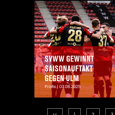
SVWW GEWINNT
SAISONAUFTAKT
GEGEN ULM
Profis
|
03.08.2025
A
<<
1
2
3