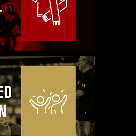
L
N
ED
N