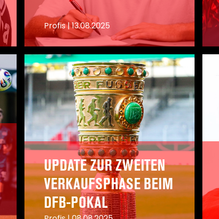
Profis
|
13.08.2025
A
A
UPDATE ZUR ZWEITEN
VERKAUFSPHASE BEIM
DFB-POKAL
Profis
|
08.08.2025