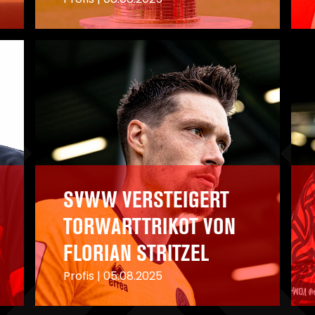
A
A
SVWW VERSTEIGERT
TORWARTTRIKOT VON
FLORIAN STRITZEL
Profis
|
05.08.2025
A
A