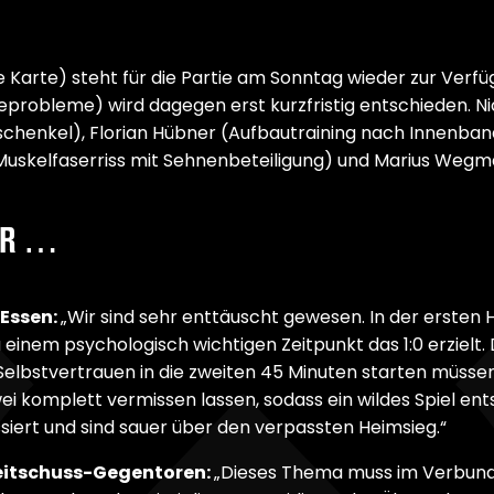
e Karte) steht für die Partie am Sonntag wieder zur Verfü
eprobleme) wird dagegen erst kurzfristig entschieden. N
schenkel), Florian Hübner (Aufbautraining nach Innenban
(Muskelfaserriss mit Sehnenbeteiligung) und Marius Weg
ER …
 Essen:
„Wir sind sehr enttäuscht gewesen. In der ersten 
zu einem psychologisch wichtigen Zeitpunkt das 1:0 erzie
 Selbstvertrauen in die zweiten 45 Minuten starten müsse
 komplett vermissen lassen, sodass ein wildes Spiel ents
siert und sind sauer über den verpassten Heimsieg.“
eitschuss-Gegentoren:
„Dieses Thema muss im Verbund 