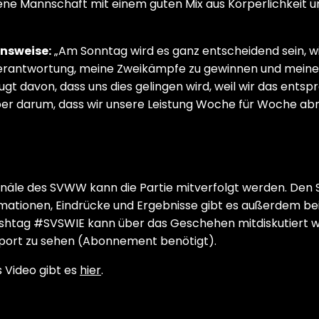
ene Mannschaft mit einem guten Mix aus Körperlichkeit u
nsweise:
„Am Sonntag wird es ganz entscheidend sein, wi
 Verantwortung, meine Zweikämpfe zu gewinnen und meine
zeugt davon, dass uns dies gelingen wird, weil wir das ent
ber darum, dass wir unsere Leistung Woche für Woche abr
näle des SVWW kann die Partie mitverfolgt werden. Den S
formationen, Eindrücke und Ergebnisse gibt es außerdem b
htag #SVSWIE kann über das Geschehen mitdiskutiert werd
port zu sehen (Abonnement benötigt).
s Video gibt es
hier
.