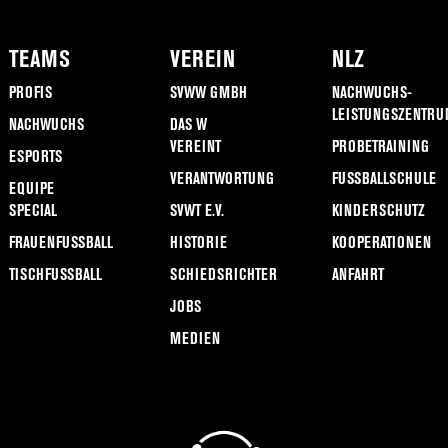
TEAMS
VEREIN
NLZ
PROFIS
SVWW GMBH
NACHWUCHS-
LEISTUNGSZENTRU
NACHWUCHS
DAS W
VEREINT
PROBETRAINING
ESPORTS
VERANTWORTUNG
FUSSBALLSCHULE
EQUIPE
SPECIAL
SVWT E.V.
KINDERSCHUTZ
FRAUENFUSSBALL
HISTORIE
KOOPERATIONEN
TISCHFUSSBALL
SCHIEDSRICHTER
ANFAHRT
JOBS
MEDIEN