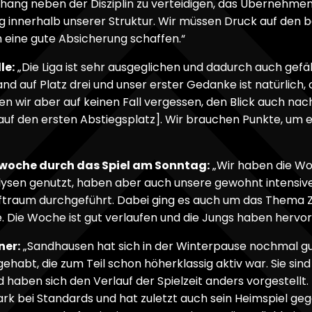
hang neben der Disziplin zu verteidigen, das Übernehme
g innerhalb unserer Struktur. Wir müssen Druck auf den b
 eine gute Absicherung schaffen.“
le:
„Die Liga ist sehr ausgeglichen und dadurch auch gefä
nd auf Platz drei und unser erster Gedanke ist natürlich,
n wir aber auf keinen Fall vergessen, den Blick auch nach
uf den ersten Abstiegsplatz]. Wir brauchen Punkte, um ei
swoche durch das Spiel am Sonntag:
„Wir haben die Woc
ysen genutzt, haben aber auch unsere gewohnt intensiv
raftraum durchgeführt. Dabei ging es auch um das Thema
. Die Woche ist gut verlaufen und die Jungs haben herv
er:
„Sandhausen hat sich in der Winterpause nochmal gu
ehabt, die zum Teil schon höherklassig aktiv war. Sie si
d haben sich den Verlauf der Spielzeit anders vorgestellt.
 stark bei Standards und hat zuletzt auch sein Heimspiel g