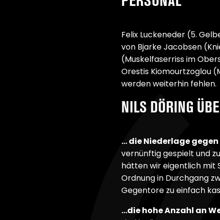
PERSONAL
Felix Luckeneder (5. Gelb
von Bjarke Jacobsen (Kni
(Muskelfaserriss im Ober
Orestis Kiomourtzoglou 
werden weiterhin fehlen.
NILS DÖRING ÜB
… die Niederlage gegen
vernünftig gespielt und 
hätten wir eigentlich mit
Ordnung in Durchgang zwei
Gegentore zu einfach kas
…die hohe Anzahl an W