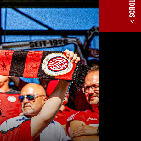
< SCROLL