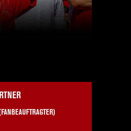
RTNER
(FANBEAUFTRAGTER)