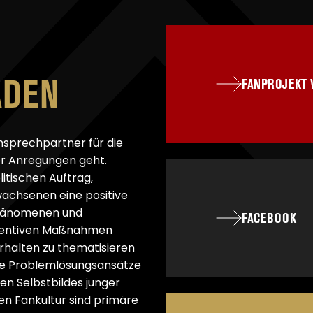
ADEN
FANPROJEKT 
sprechpartner für die
r Anregungen geht.
itischen Auftrag,
wachsenen eine positive
phänomenen und
FACEBOOK
äventiven Maßnahmen
halten zu thematisieren
ve Problemlösungsansätze
ven Selbstbildes junger
gen Fankultur sind primäre