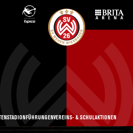
TEN
STADIONFÜHRUNGEN
VEREINS- & SCHULAKTIONEN