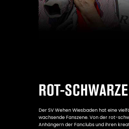
ROT-SCHWARZE
Der SV Wehen Wiesbaden hat eine vielfä
wachsende Fanszene. Von der rot-schw
Anhängern der Fanclubs und ihren kreat