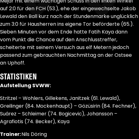
Mejdr mit einem wuchtigen Schuss in den linken Winkel
auf 2:0 für den FCH (53.), ehe der eingewechselte Jakob
Lewald den Ball kurz nach der Stundenmarke unglücklich
zum 3:0 für Hausherren ins eigene Tor beförderte (65.).
Sieben Minuten vor dem Ende hatte Fatih Kaya dann
vom Punkt die Chance auf den Anschlusstreffer,
scheiterte mit seinem Versuch aus elf Metern jedoch
passend zum gebrauchten Nachmittag an der Ostsee
an Uphoff.
STATISTIKEN
Aufstellung SVWW:
Stritzel – Wohlers, Gillekens, Janitzek (61. Lewald),
Greilinger (84. Mockenhaupt) – Gözüsirin (84. Fechner),
Suárez – Schleimer (74. Bogicevic), Johansson –
Agrafiotis (74. Becker), Kaya
Trainer:
Nils Döring