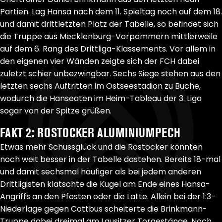
Partien. Lag Hansa nach dem 11. Spieltag noch auf dem 18.
und damit drittletzten Platz der Tabelle, so befindet sich
die Truppe aus Mecklenburg-Vorpommern mittlerweile
auf dem 6. Rang des Drittliga-Klassements. Vor allem in
den eigenen vier Wänden zeigte sich der FCH dabei
zuletzt schier unbezwingbar. Sechs Siege stehen aus den
letzten sechs Auftritten im Ostseestadion zu Buche,
wodurch die Hanseaten im Heim-Tableau der 3. Liga
sogar von der Spitze grüßen.
FAKT 2: ROSTOCKER ALUMINIUMPECH
Etwas mehr Schussglück und die Rostocker könnten
noch weit besser in der Tabelle dastehen. Bereits 18-mal
und damit sechsmal häufiger als bei jedem anderen
Drittligisten klatschte die Kugel am Ende eines Hansa-
Angriffs an den Pfosten oder die Latte. Allein bei der 1:3-
Niederlage gegen Cottbus scheiterte die Brinkmann-
Truppe dabei dreimal am Lausitzer Torgestänge. Noch