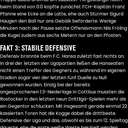
beim Stand von 0:0 köpfte zunächst FCH-Kapitän Franz
Pfanne eine Ecke an die Latte, ehe auch Stürmer Sigurd
Haugen den Ball nur ans Gebälk beförderte. Wenige
Minuten nach der Pause setzte Offensivmann Nils Fröling
die Kugel zudem aus sechs Metern nur an den Pfosten.
FAKT 3: STABILE DEFENSIVE
Defensiv brannte beim F.C. Hansa zuletzt fast nichts an.
In drei der letzten vier Ligapartien ließen die Hanseaten
nicht einen Treffer des Gegners zu, während im eigenen
Stadion sogar vier der letzten fünf Duelle zu Null
gewonnen wurden. Einzig bei der bereits
angesprochenen 1:3-Niederlage in Cottbus mussten die
Rostocker in den letzten neun Drittliga-Spielen mehr als
ein Gegentor schlucken. Mit insgesamt gerade einmal 22
kassierten Toren hat die Kogge dabei die drittbeste
Defensive der Liga und das, obwohl es bis zum 12. Spieltag
dauerte, ehe die erste weiße Weste bejubelt werden