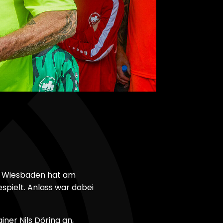
en Wiesbaden hat am
pielt. Anlass war dabei
ner Nils Döring an,