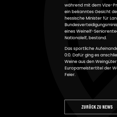
während mit dem Vize-Prä
ein bekanntes Gesicht d
hessische Minister für L
Bundesverteidigungsministe
eines Weinelf-Seniorente
Nationalelf, bestand.
Das sportliche Aufeinande
0:0. Dafür ging es anschl
Weine aus den Weingüter
Europameistertitel der W
Feier.
ZURÜCK ZU NEWS