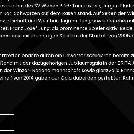
sidenten des SV Wehen 1926-Taunusstein, Jürgen Fladung
er Rot-Schwarzen auf dem Rasen stand. Auf Seiten der W
andwirtschaft und Weinbau, Ingmar Jung, sowie der ehemal
r, Franz Josef Jung, als prominente Spieler aktiv. Beide s
ams, das aus ehemaligen Spielern der Startelf von 2005,
rtreffen endete durch ein Unwetter schließlich bereits 
ießend mit der dazugehörigen Jubiläumsgala in der BRITA 
n der Winzer-Nationalmannschaft sowie glanzvolle Erin
einelf von 2014 gaben der Gala dabei den perfekten Rahm