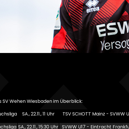
s SV Wehen Wiesbaden im Überblick:
chsliga
SA., 22.11., 11 Uhr
TSV SCHOTT Mainz - SVWW U
chsliga
SA., 22.11., 15:30 Uhr
SVWW U17 - Eintracht Frankfu