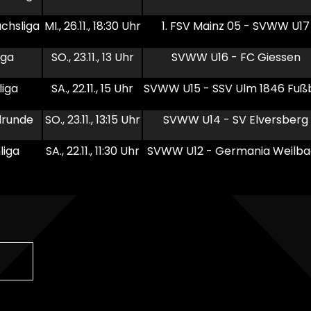
chsliga
MI., 26.11., 18:30 Uhr
1. FSV Mainz 05 - SVWW U17
iga
SO., 23.11., 13 Uhr
SVWW U16 - FC Giessen
liga
SA., 22.11., 15 Uhr
SVWW U15 - SSV Ulm 1846 Fußb
elrunde
SO., 23.11., 13:15 Uhr
SVWW U14 - SV Elversberg
liga
SA., 22.11., 11:30 Uhr
SVWW U12 - Germania Weilb