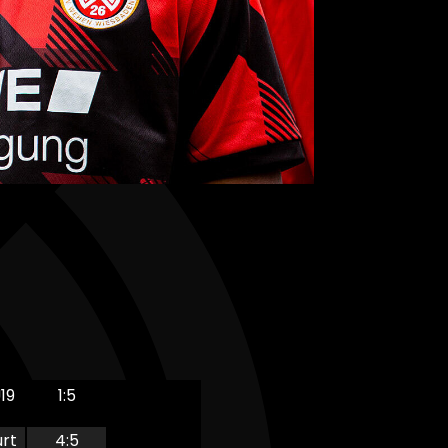
19
1:5
rt
4:5