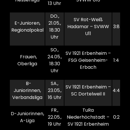
13 Uhr
DO.,
SV Rot-Weiß
E-Junioren,
21.05.,
Hadamar – SVWW
3:8
Regionalpokal
18:30
U11
Uhr
SO.,
SV 1921 Erbenheim –
Frauen,
24.05.,
FSG Geisenheim-
1:4
Oberliga
18:30
Erbach
Uhr
B-
SA.,
SV 1921 Erbenheim –
Juniorinnen,
23.05.,
4:4
SC Dortelweil II
Verbandsliga
16 Uhr
FR.,
TuRa
D-Juniorinnen,
22.05.,
Niederhöchstadt –
0:2
A-Liga
19 Uhr
SV 1921 Erbenheim