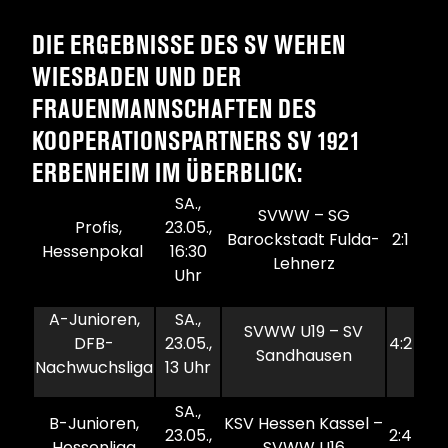
DIE ERGEBNISSE DES SV WEHEN
WIESBADEN UND DER
FRAUENMANNSCHAFTEN DES
KOOPERATIONSPARTNERS SV 1921
ERBENHEIM IM ÜBERBLICK:
SA.,
SVWW – SG
Profis,
23.05.,
Barockstadt Fulda-
2:1
Hessenpokal
16:30
Lehnerz
Uhr
A-Junioren,
SA.,
SVWW U19 – SV
DFB-
23.05.,
4:2
Sandhausen
Nachwuchsliga
13 Uhr
SA.,
B-Junioren,
KSV Hessen Kassel –
23.05.,
2:4
Hessenliga
SVWW U16