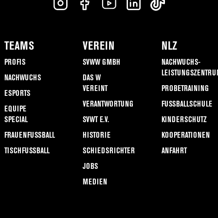
TEAMS
VEREIN
NLZ
PROFIS
SVWW GMBH
NACHWUCHS-
LEISTUNGSZENTRU
NACHWUCHS
DAS W
VEREINT
PROBETRAINING
ESPORTS
VERANTWORTUNG
FUSSBALLSCHULE
EQUIPE
SPECIAL
SVWT E.V.
KINDERSCHUTZ
FRAUENFUSSBALL
HISTORIE
KOOPERATIONEN
TISCHFUSSBALL
SCHIEDSRICHTER
ANFAHRT
JOBS
MEDIEN