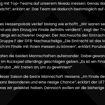
eg mit Top-Teams auf unserem Niveau messen. Genau da
acht“, erklärt er. Das Team sei dadurch bestmöglich a
es Hessenpokals verlief bislang wie erhofft. „Wir waren s
 uns den Einzug ins Finale definitiv verdient“, sagt der Tr
rdings ein schwerer Gegner. Der Nachwuchs der Eintracht 
 Gruppe F der DFB-Nachwuchsliga. „Die Eintracht ist das 
g, sich im Finale mit ihnen messen zu können“, erklärt Poruba
trafen die beiden Mannschaften aufeinander. Dabei gewa
h im Rückspiel allerdings geschlagen geben. „Es ist ein Fi
 Poruba. „Wir treten an, um zu gewinnen!“
 dieser Saison die beste Mannschaft Hessens. „Im Finale d
 ganz Besonderes und eine riesige Chance“, erklärt der U17
 was wir geleistet haben. Dennoch wollen wir die bisherige