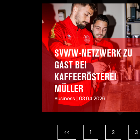
A
SVWW-NETZWERK ZU
GAST BEI
KAFFEERÖSTEREI
MÜLLER
Business
|
03.04.2026
A
<<
1
2
3