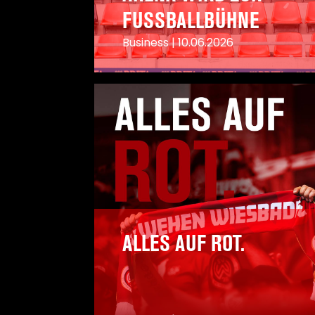
FUSSBALLBÜHNE
Business
|
10.06.2026
A
ALLES AUF ROT.