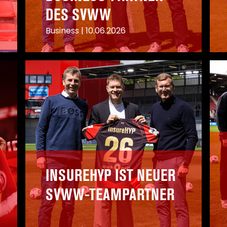
DES SVWW
Business
|
10.06.2026
A
A
INSUREHYP IST NEUER
SVWW-TEAMPARTNER