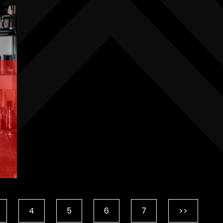
A
A
4
5
6
7
>>