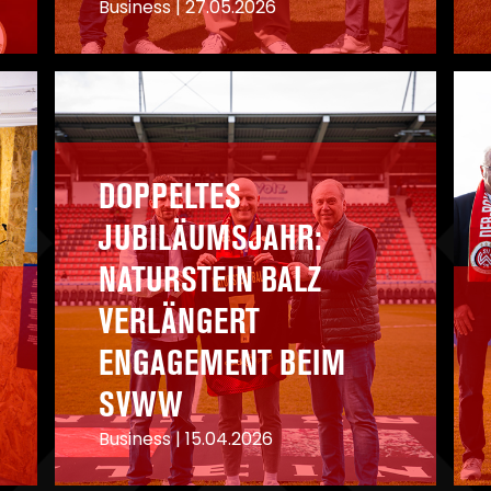
Business
|
27.05.2026
A
A
DOPPELTES
JUBILÄUMSJAHR:
NATURSTEIN BALZ
VERLÄNGERT
ENGAGEMENT BEIM
SVWW
Business
|
15.04.2026