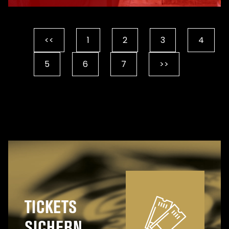
A
<<
1
2
3
4
5
6
7
>>
TICKETS
SICHERN