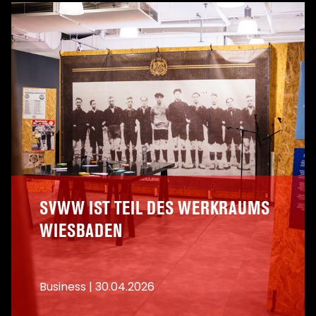
SVWW IST TEIL DES WERKRAUMS
WIESBADEN
Business
|
30.04.2026