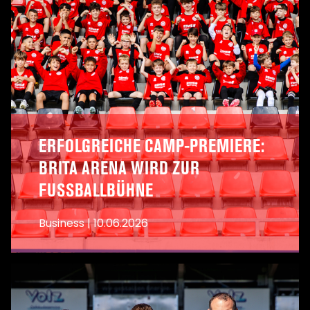
ERFOLGREICHE CAMP-PREMIERE:
BRITA ARENA WIRD ZUR
FUSSBALLBÜHNE
Business
|
10.06.2026
A