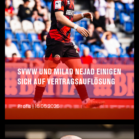
SVWW UND MILAD NEJAD EINIGEN
SICH AUF VERTRAGSAUFLÖSUNG
Profis
|
16.05.2026
A