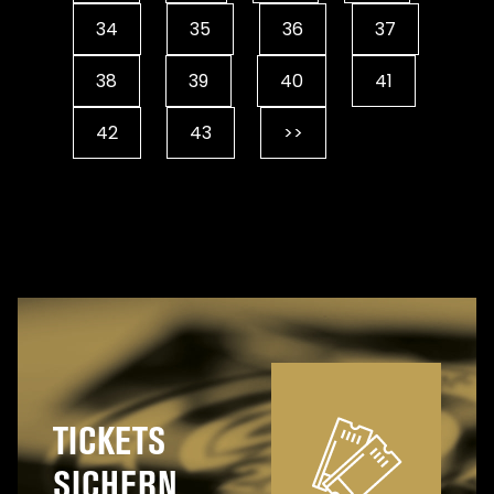
34
35
36
37
38
39
40
41
42
43
>>
TICKETS
SICHERN