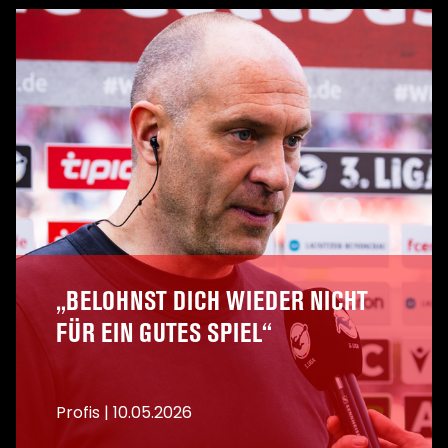
A
„BELOHNST DICH WIEDER NICHT
FÜR EIN GUTES SPIEL“
Profis
|
10.05.2026