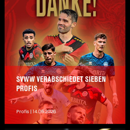
SVWW VERABSCHIEDET SIEBEN
PROFIS
Profis
|
14.05.2026
A