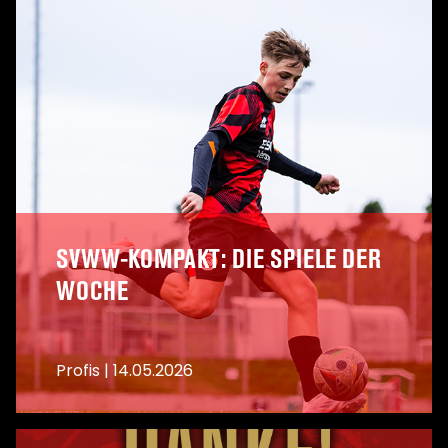
SVWW-KOMPAKT: DIE SPIELE DER
WOCHE
Profis
|
14.05.2026
A